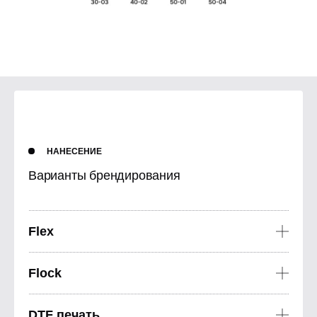
НАНЕСЕНИЕ
Варианты брендирования
Flex
Flex подходит для нанесения на ткани с фактурой, на трикотаж и другие
тянущиеся ткани. Применяется для нанесения надписей, номеров,
Flock
изображений, логотипов в один цвет.
Бархатистая и мягкая на ощупь пленка выделит нанесение своим
необычным привлекательным видом. Подходит для нанесения надписей,
DTF печать