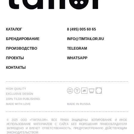
КАТАЛОГ
8 (495) 005 60 65
БРЕНДИРОВАНИЕ
INFO@TIMTAILOR.RU
ПРОИЗВОДСТВО
TELEGRAM
ПРОЕКТЫ
WHATSAPP
КОНТАКТЫ
HIGH QUALITY
EXCLUSIVE DESIGN
100% TILDA PUBLISHING
MADE WITH LOVE
MADE IN RUSSIA
© 2025 ООО «TIMTAILOR». ВСЕ ПРАВА ЗАЩИЩЕНЫ. КОПИРОВАНИЕ И ИНОЕ
ИСПОЛЬЗОВАНИЕ МАТЕРИАЛОВ С САЙТА БЕЗ РАЗРЕШЕНИЯ ПРАВООБЛАДАТЕЛЯ
ЗАПРЕЩЕНО И ВЛЕЧЕТ ОТВЕТСТВЕННОСТЬ, ПРЕДУСМОТРЕННУЮ ДЕЙСТВУЮЩИМ
ЗАКОНОДАТЕЛЬСТВОМ.