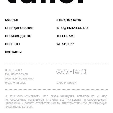
КАТАЛОГ
8 (495) 005 60 65
БРЕНДИРОВАНИЕ
INFO@TIMTAILOR.RU
ПРОИЗВОДСТВО
TELEGRAM
ПРОЕКТЫ
WHATSAPP
КОНТАКТЫ
HIGH QUALITY
EXCLUSIVE DESIGN
100% TILDA PUBLISHING
MADE WITH LOVE
MADE IN RUSSIA
© 2025 ООО «TIMTAILOR». ВСЕ ПРАВА ЗАЩИЩЕНЫ. КОПИРОВАНИЕ И ИНОЕ
ИСПОЛЬЗОВАНИЕ МАТЕРИАЛОВ С САЙТА БЕЗ РАЗРЕШЕНИЯ ПРАВООБЛАДАТЕЛЯ
ЗАПРЕЩЕНО И ВЛЕЧЕТ ОТВЕТСТВЕННОСТЬ, ПРЕДУСМОТРЕННУЮ ДЕЙСТВУЮЩИМ
ЗАКОНОДАТЕЛЬСТВОМ.