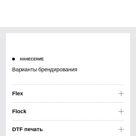
НАНЕСЕНИЕ
Варианты брендирования
Flex
Flex подходит для нанесения на ткани с фактурой, на трикотаж и другие
тянущиеся ткани. Применяется для нанесения надписей, номеров,
Flock
изображений, логотипов в один цвет.
Бархатистая и мягкая на ощупь пленка выделит нанесение своим
необычным привлекательным видом. Подходит для нанесения надписей,
DTF печать
номеров, изображений, логотипов в один цвет.